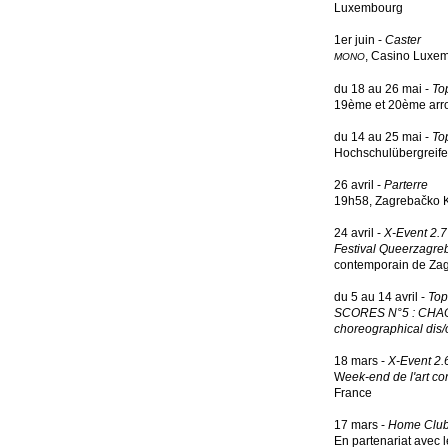
Luxembourg
1er juin -
Caster
, Casino Luxe
MONO
du 18 au 26 mai -
To
19ème et 20ème arro
du 14 au 25 mai -
Top
Hochschulübergreife
26 avril -
Parterre
19h58, Zagrebačko Ka
24 avril -
X-Event 2.7 
Festival Queerzagre
contemporain de Zag
du 5 au 14 avril -
Top
SCORES N°5 : CHAÓS –
choreographical dis/
18 mars -
X-Event 2.6
W
eek-end de l'art c
France
17 mars -
Home Club
En partenariat avec l