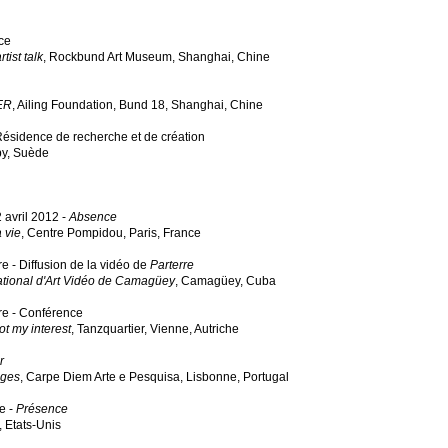
nce
tist talk
, Rockbund Art Museum, Shanghai, Chine
ER
, Ailing Foundation, Bund 18, Shanghai, Chine
 Résidence de recherche et de création
sby, Suède
 avril 2012 -
Absence
 vie
, Centre Pompidou, Paris, France
 - Diffusion de la vidéo de
Parterre
ational d'Art Vidéo de Camagüey
,
Camagüey, Cuba
e - Conférence
ot my interest
, Tanzquartier, Vienne, Autriche
r
ages
, Carpe Diem Arte e Pesquisa, Lisbonne, Portugal
e -
Présence
,
Etats-Unis