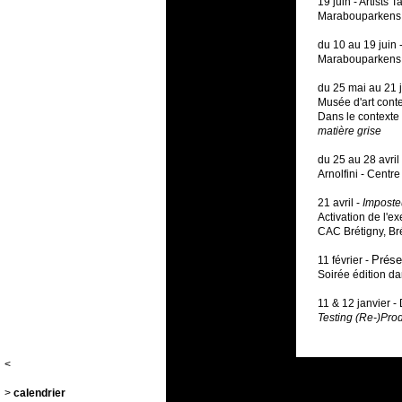
19 juin - Artists T
Marabouparkens 
du 10 au 19 juin 
Marabouparkens 
du 25 mai au 21 ju
Musée d'art cont
Dans le contexte
matière grise
du 25 au 28 avril
Arnolfini - Centr
21 avril -
Imposte
Activation de l'
CAC Brétigny, Br
Prése
11 février -
Soirée édition d
11 & 12 janvier -
Testing (Re-)Pro
<
>
calendrier