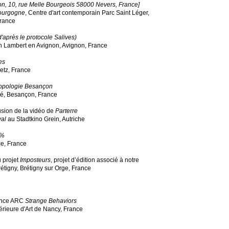
n, 10, rue Melle Bourgeois 58000 Nevers, France]
Bourgogne
, Centre d'art contemporain Parc Saint Léger,
rance
d'après le protocole Salives)
on Lambert en Avignon, Avignon, France
es
etz, France
opologie Besançon
, Besançon, France
usion de la vidéo de
Parterre
val
au Stadtkino Grein, Autriche
%
ce, France
u projet
Imposteurs
, projet d’édition associé à notre
tigny, Brétigny sur Orge, France
rence ARC
Strange Behaviors
rieure d'Art de Nancy, France