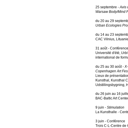
25 septembre -
Avis 
Warsaw Body/Mind F
du 20 au 29 septemb
Urban Ecologies Pr
du 14 au 23 septemb
CAC Vilnius, Lituani
31 août - Conférenc
Université d'été,
Urbi 
international de form
du 25 au 30 août -
X-
Copenhagen Art Fest
Lieux de présentation
Kunsthal, Kunsthal C
Udstillingsbygning
du 26 juin au 16 juil
BAC-Baltic Art Cente
9 juin -
Stimulation
La Kunsthalle - Cen
3 juin - Conférence
Trois C-L-Centre de