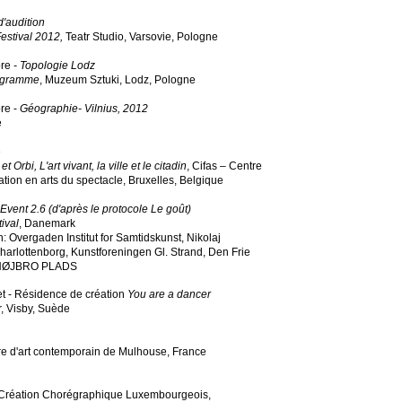
d'audition
estival 2012,
Teatr Studio,
Varsovie, Pologne
re
- Topologie Lodz
ogramme
, Muzeum Sztuki, Lodz, Pologne
re -
Géographie- Vilnius, 2012
e
e
et Orbi, L'art vivant, la ville et le citadin
, Cifas – Centre
ation en arts du spectacle, Bruxelles, Belgique
Event 2.6 (d'après le protocole Le goût)
ival
, Danemark
: Overgaden Institut for Samtidskunst, Nikolaj
harlottenborg, Kunstforeningen Gl. Strand, Den Frie
, HØJBRO PLADS
let - Résidence de création
You are a dancer
r, Visby, Suède
tre d'art contemporain de Mulhouse, France
 Création Chorégraphique Luxembourgeois,