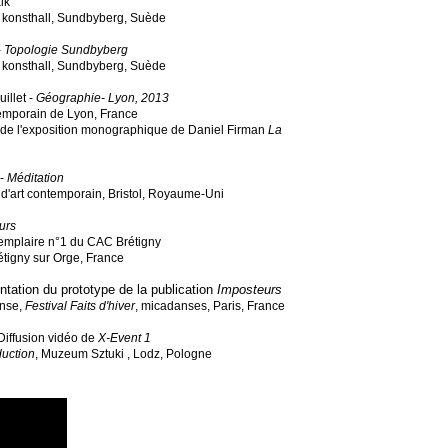
alk
konsthall, Sundbyberg, Suède
-
Topologie Sundbyberg
konsthall, Sundbyberg, Suède
illet -
Géographie- Lyon, 2013
emporain de Lyon, France
 de l'exposition monographique de Daniel Firman
La
 -
Méditation
e d'art contemporain, Bristol, Royaume-Uni
urs
exemplaire n°1 du CAC Brétigny
étigny sur Orge, France
ntation du prototype de la publication
Imposteurs
anse
,
Festival Faits d'hiver
, micadanses, Paris, France
 Diffusion vidéo de
X-Event 1
duction
, Muzeum Sztuki , Lodz, Pologne