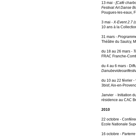
13 mai -
[Café charbo
Festival Art Danse 
Pougues-les-eaux,
F
3 mai -
X-Event 2.7 (
10 ans à la Collecti
31 mars -
Programm
Théâtre du Saulcy, M
du 18 au 26 mars -
T
FRAC Franche-Comté
du 4 au 6 mars - Diff
Danubevideoartfesti
du 10 au 22 février -
3bisf, Aix-en-Proven
Janvier - Initiation d
résidence au CAC Bré
2010
22 octobre - Confé
Ecole Nationale Supé
16 octobre -
Parterre