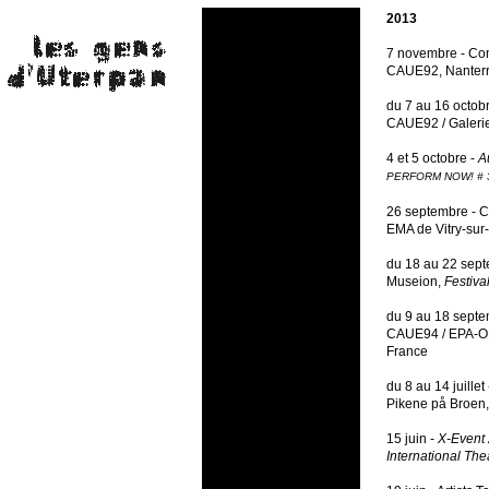
2013
7 novembre - Co
CAUE92, Nanterr
du 7 au 16 octob
CAUE92 / Galerie
4 et 5 octobre -
A
PERFORM NOW! # 
26 septembre - 
EMA de Vitry-sur
du 18 au 22 sep
Museion,
Festival
du 9 au 18 septe
CAUE94 / EPA-ORS
France
du 8 au 14 juille
Pikene på Broen,
15 juin -
X-Event 
International Th