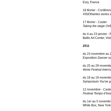
Evry, France
18 février - Confére
VISIONarties series ar
17 février -
Caster
Taking the stage OV
du 4 au 23 janvier -
Baltic Art Center, Vi
2011
du 23 novembre au 2
Exposition
Danser sa
du 25 au 29 novembre
4ème Festival Intern
du 18 au 19 novembr
Symposium
You've g
12 novembre -
Caste
Festival Temps d’Im
du 1er au 5 novembr
White Box, New York