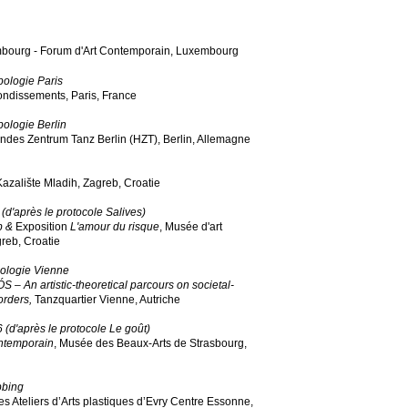
mbourg - Forum d'Art Contemporain, Luxembourg
pologie Paris
ndissements, Paris, France
ologie Berlin
ndes Zentrum Tanz Berlin (HZT), Berlin, Allemagne
zalište Mladih, Zagreb, Croatie
(d'après le protocole Salives)
b &
Exposition
L'amour du risque
, Musée d'art
reb, Croatie
ologie Vienne
 An artistic-theoretical parcours on societal-
orders,
Tanzquartier Vienne, Autriche
 (d'après le protocole Le goût)
ontemporain
, Musée des Beaux-Arts de Strasbourg,
bing
es Ateliers d’Arts plastiques d’Evry Centre Essonne,