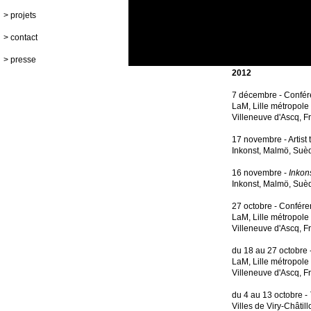
>
projets
> contact
>
presse
2012
7 décembre - Confé
LaM, Lille métropole 
Villeneuve d'Ascq, F
17 novembre - Artist 
Inkonst, Malmö, Suè
16 novembre -
Inkon
Inkonst, Malmö, Suè
27 octobre - Confér
LaM, Lille métropole 
Villeneuve d'Ascq, F
du 18 au 27 octobre 
LaM, Lille métropole 
Villeneuve d'Ascq, F
du 4 au 13 octobre -
Villes de Viry-Châti