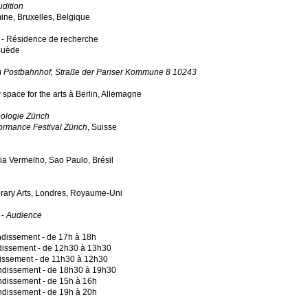
udition
ine, Bruxelles, Belgique
e - Résidence de recherche
Suède
im Postbahnhof, Straße der Pariser Kommune 8 10243
pace for the arts à Berlin, Allemagne
ologie Zürich
ormance Festival Zürich
, Suisse
ria Vermelho,
Sao Paulo, Brésil
orary Arts, Londres, Royaume-Uni
 -
Audience
ndissement - de 17h à 18h
ndissement - de 12h30 à 13h30
dissement - de 11h30 à 12h30
ndissement - de 18h30 à 19h30
ndissement - de 15h à 16h
ndissement - de 19h à 20h