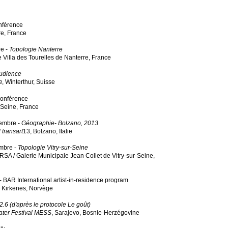
nférence
e, France
re -
Topologie Nanterre
 Villa des Tourelles de Nanterre, France
udience
, Winterthur, Suisse
3
Conférence
-Seine, France
tembre -
Géographie- Bolzano, 2013
 transart
13, Bolzano, Italie
mbre -
Topologie Vitry-sur-Seine
A / Galerie Municipale Jean Collet de Vitry-sur-Seine,
t - BAR International artist-in-residence program
 Kirkenes, Norvège
2.6 (d'après le protocole Le goût)
eater Festival MESS
, Sarajevo, Bosnie-Herzégovine