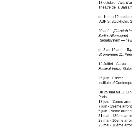
18 octobre -
Avis d’a
Théâtre de la Balsam
du 1er au 12 octobr
IASPIS, Stockholm, 
20 août -
[
Fritzclub 
Berlin, Allemagne
]
Radialsystem — new s
du 3 au 12 août -
Top
S
tromereien 11, Perf
12 Juillet -
Caster
Festival Verbo
, Gale
25 juin -
Caster
Institute of Contemp
Du 25 mai au 17 juin
Paris
17 juin - 11ème arro
7 juin - 19ème arro
5 juin - 9ème arron
31 mai - 13ème arro
28 mai - 10ème arro
25 mai - 18ème arro